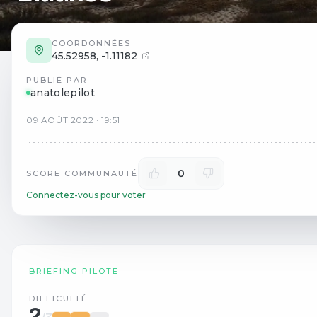
COORDONNÉES
45.52958
,
-1.11182
PUBLIÉ PAR
anatolepilot
09
AOÛT
2022
·
19:51
0
SCORE COMMUNAUTÉ
Connectez-vous pour voter
BRIEFING PILOTE
DIFFICULTÉ
2