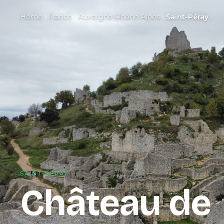
Home
France
Auvergne-Rhône-Alpes
Saint-Péray
SAINT-PÉRAY
Château de