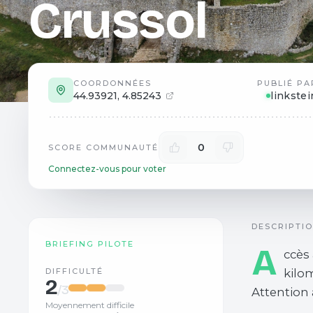
Crussol
COORDONNÉES
PUBLIÉ PA
44.93921
,
4.85243
linkstei
0
SCORE COMMUNAUTÉ
Connectez-vous pour voter
DESCRIPTI
BRIEFING PILOTE
A
ccès
DIFFICULTÉ
kilo
2
/3
Attention 
Moyennement difficile