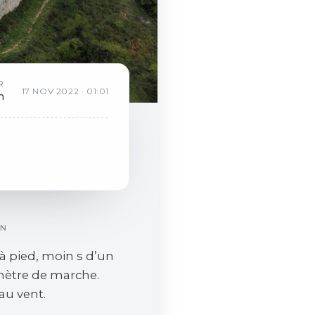
R
17
NOV
2022
·
01:01
n
ON
 à pied, moin s d’un
mètre de marche.
au vent.