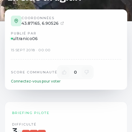
COORDONNÉES
43.87165
,
6.90526
PUBLIÉ PAR
ultranico06
15
SEPT
2018
·
00:00
0
SCORE COMMUNAUTÉ
Connectez-vous pour voter
BRIEFING PILOTE
DIFFICULTÉ
3