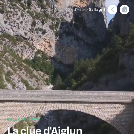
Home
France
Provence-Alpes-Côte d'Azur
Sallagriffon
SALLAGRIFFON
La clue d'Aiglun