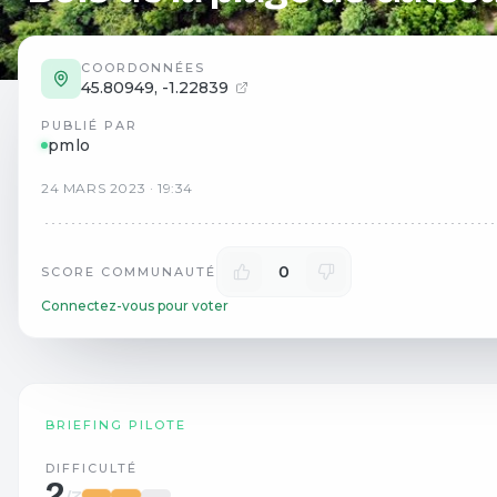
COORDONNÉES
45.80949
,
-1.22839
PUBLIÉ PAR
pmlo
24
MARS
2023
·
19:34
0
SCORE COMMUNAUTÉ
Connectez-vous pour voter
BRIEFING PILOTE
DIFFICULTÉ
2