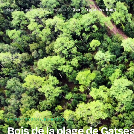
Home
France
Nouvelle-Aquitaine
Saint-Trojan-les-Bains
SAINT-TROJAN-LES-BAINS
Bois de la plage de Gatse