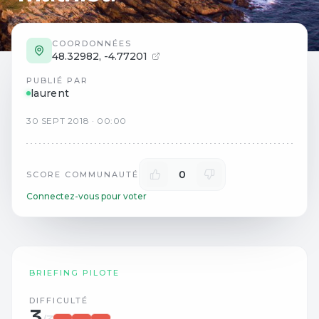
COORDONNÉES
48.32982
,
-4.77201
PUBLIÉ PAR
laurent
30
SEPT
2018
·
00:00
0
SCORE COMMUNAUTÉ
Connectez-vous pour voter
BRIEFING PILOTE
DIFFICULTÉ
3