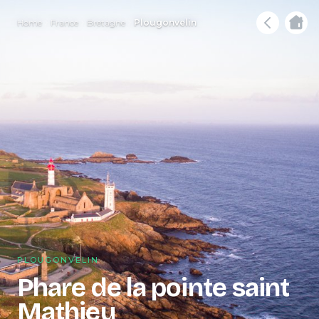
Home
France
Bretagne
Plougonvelin
PLOUGONVELIN
Phare de la pointe saint
Mathieu