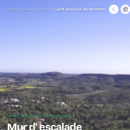
Home
France
Occitanie
Saint-Bauzille-de-Montmel
SAINT-BAUZILLE-DE-MONTMEL
Mur d' escalade