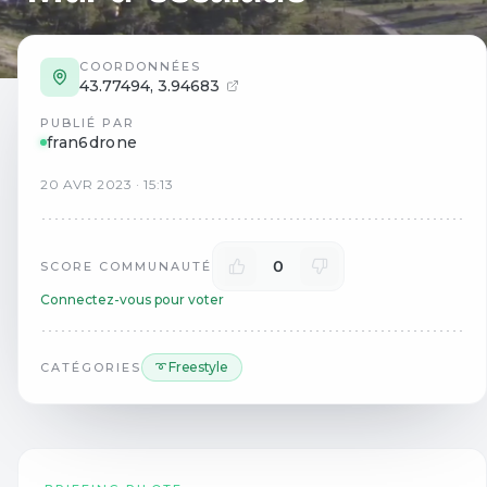
COORDONNÉES
43.77494
,
3.94683
PUBLIÉ PAR
fran6drone
20
AVR
2023
·
15:13
0
SCORE COMMUNAUTÉ
Connectez-vous pour voter
➰ Freestyle
CATÉGORIES