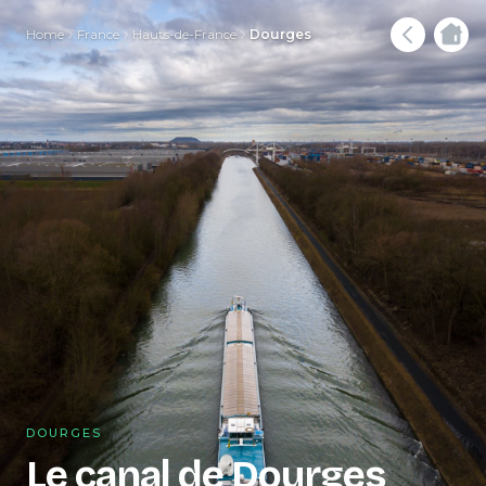
Home
France
Hauts-de-France
Dourges
DOURGES
Le canal de Dourges