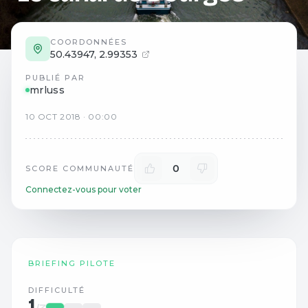
COORDONNÉES
50.43947
,
2.99353
PUBLIÉ PAR
mrluss
10
OCT
2018
·
00:00
0
SCORE COMMUNAUTÉ
Connectez-vous pour voter
BRIEFING PILOTE
DIFFICULTÉ
1