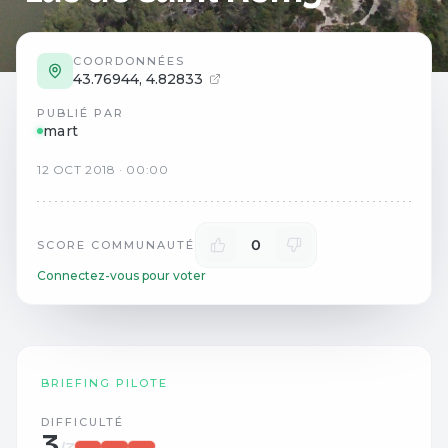
COORDONNÉES
43.76944
,
4.82833
PUBLIÉ PAR
mart
12
OCT
2018
·
00:00
0
SCORE COMMUNAUTÉ
Connectez-vous pour voter
BRIEFING PILOTE
DIFFICULTÉ
3