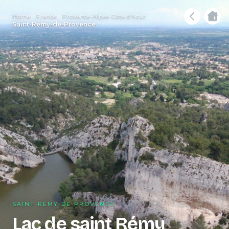
Home
France
Provence-Alpes-Côte d'Azur
Saint-Rémy-de-Provence
SAINT-RÉMY-DE-PROVENCE
Lac de saint Rémy