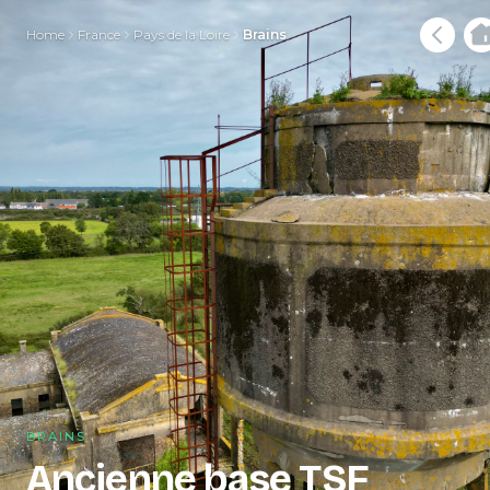
Home
France
Pays de la Loire
Brains
BRAINS
Ancienne base TSF