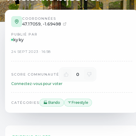
COORDONNÉES
47.17059
,
-1.69498
PUBLIÉ PAR
kyky
24
SEPT
2023
·
16:58
0
SCORE COMMUNAUTÉ
Connectez-vous pour voter
🏭 Bando
➰ Freestyle
CATÉGORIES