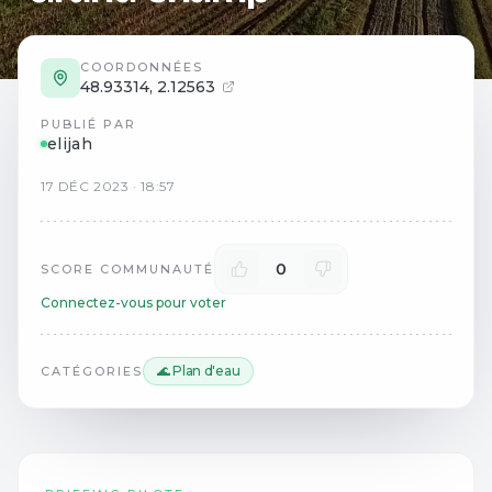
COORDONNÉES
48.93314
,
2.12563
PUBLIÉ PAR
elijah
17
DÉC
2023
·
18:57
0
SCORE COMMUNAUTÉ
Connectez-vous pour voter
🌊 Plan d'eau
CATÉGORIES