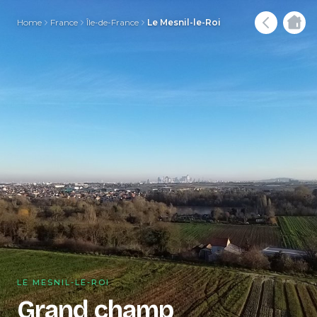
Home
France
Île-de-France
Le Mesnil-le-Roi
LE MESNIL-LE-ROI
Grand champ