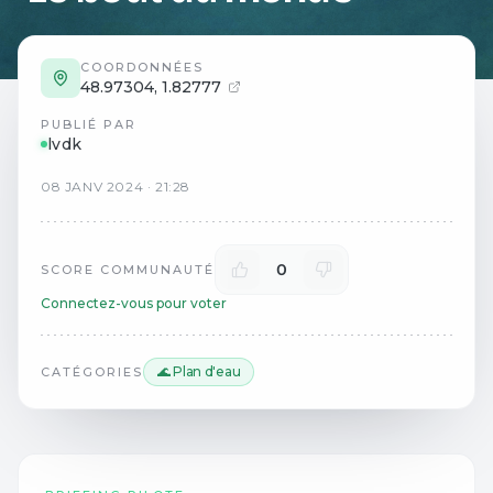
COORDONNÉES
48.97304
,
1.82777
PUBLIÉ PAR
lvdk
08
JANV
2024
·
21:28
0
SCORE COMMUNAUTÉ
Connectez-vous pour voter
🌊 Plan d'eau
CATÉGORIES