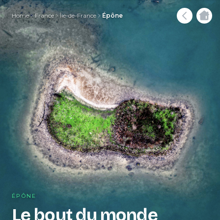
Home
France
Île-de-France
Épône
ÉPÔNE
Le bout du monde