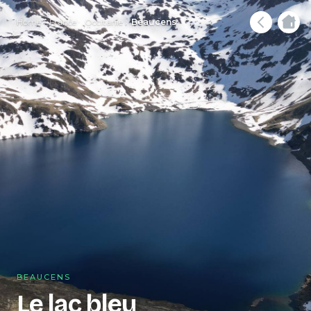
Home
France
Occitanie
Beaucens
BEAUCENS
Le lac bleu