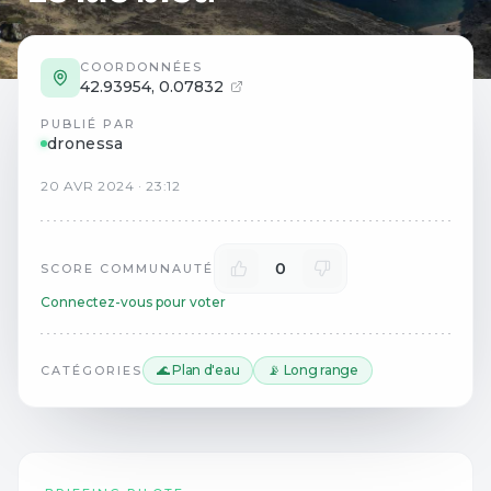
COORDONNÉES
42.93954
,
0.07832
PUBLIÉ PAR
dronessa
20
AVR
2024
·
23:12
0
SCORE COMMUNAUTÉ
Connectez-vous pour voter
🌊 Plan d'eau
📡 Long range
CATÉGORIES