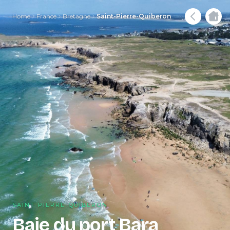
Home
France
Bretagne
Saint-Pierre-Quiberon
SAINT-PIERRE-QUIBERON
Baie du port Bara