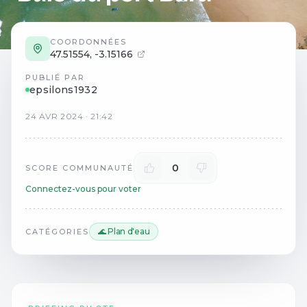
COORDONNÉES
47.51554
,
-3.15166
PUBLIÉ PAR
epsilons1932
24
AVR
2024
·
21:42
0
SCORE COMMUNAUTÉ
Connectez-vous pour voter
🌊 Plan d'eau
CATÉGORIES