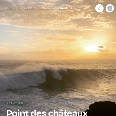
Home
La Réunion
La Réunion
Saint-Leu
SAINT-LEU
Point des châteaux