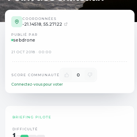
COORDONNÉES
-21.14518
,
55.27122
PUBLIÉ PAR
sebdrone
21
OCT
2018
·
00:00
0
SCORE COMMUNAUTÉ
Connectez-vous pour voter
BRIEFING PILOTE
DIFFICULTÉ
1