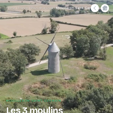
Home
France
Pays de la Loire
Mouilleron-Saint-Germain
MOUILLERON-SAINT-GERMAIN
Les 3 moulins