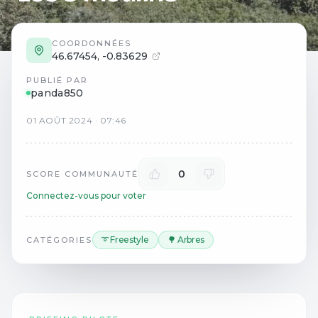
COORDONNÉES
46.67454
,
-0.83629
PUBLIÉ PAR
panda850
01
AOÛT
2024
·
07:46
0
SCORE COMMUNAUTÉ
Connectez-vous pour voter
➰ Freestyle
🌳 Arbres
CATÉGORIES