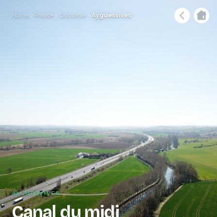
Home
France
Occitanie
Ayguesvives
AYGUESVIVES
Canal du midi