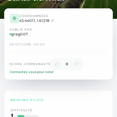
COORDONNÉES
43.44011
,
1.61218
PUBLIÉ PAR
greg007
26
OCT
2018
·
00:00
0
SCORE COMMUNAUTÉ
Connectez-vous pour voter
BRIEFING PILOTE
DIFFICULTÉ
1