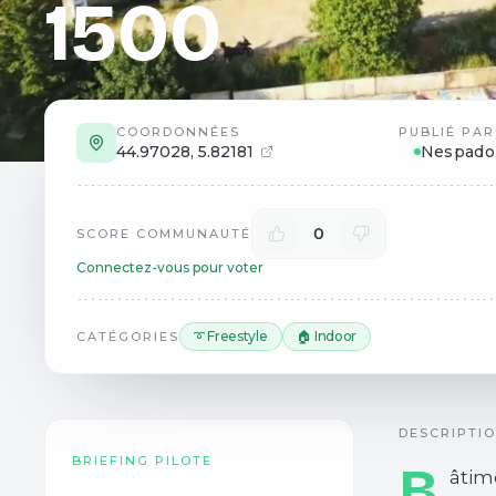
1500
COORDONNÉES
PUBLIÉ PAR
44.97028
,
5.82181
Nespado
0
SCORE COMMUNAUTÉ
Connectez-vous pour voter
➰ Freestyle
🏠 Indoor
CATÉGORIES
DESCRIPTI
BRIEFING PILOTE
B
âtim