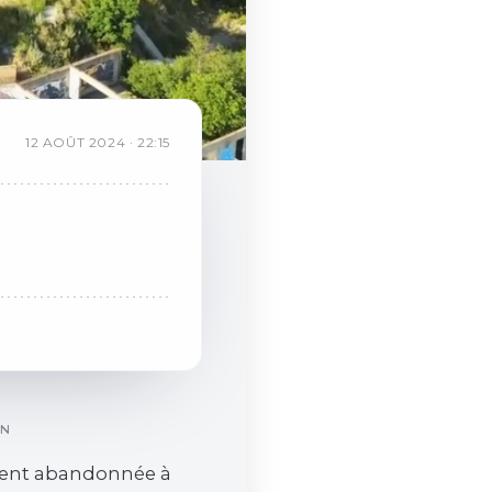
12
AOÛT
2024
·
22:15
ON
ent abandonnée à