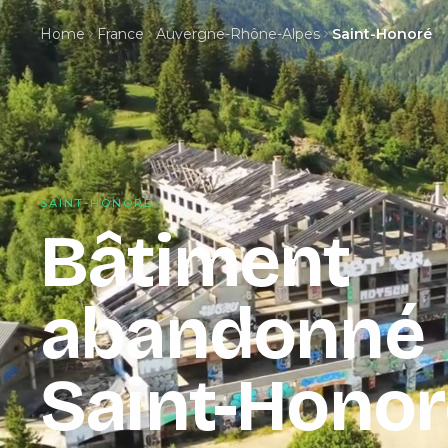
Home
France
Auvergne-Rhône-Alpes
Saint-Honoré
SAINT-HONORÉ
Bâtiment
abandonné
Saint-Honor