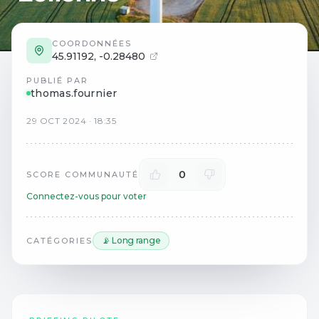
COORDONNÉES
45.91192
,
-0.28480
PUBLIÉ PAR
thomas.fournier
29
OCT
2024
·
18:35
0
SCORE COMMUNAUTÉ
Connectez-vous pour voter
📡 Long range
CATÉGORIES