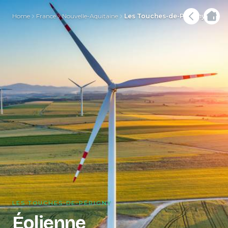
Home
France
Nouvelle-Aquitaine
Les Touches-de-Périgny
LES TOUCHES-DE-PÉRIGNY
Éolienne