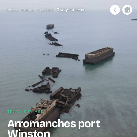
Home
France
Calvados
Tracy-sur-Mer
TRACY-SUR-MER
Arromanches port
Winston