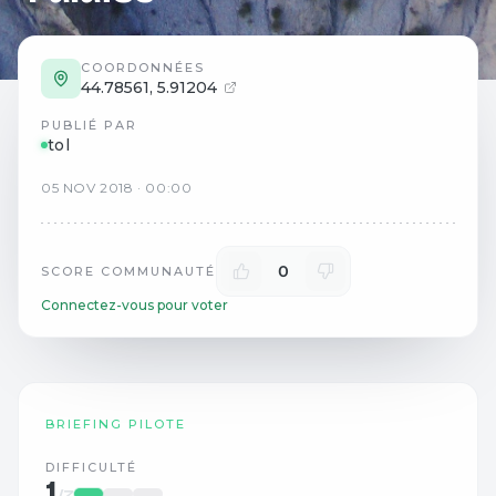
COORDONNÉES
44.78561
,
5.91204
PUBLIÉ PAR
tol
05
NOV
2018
·
00:00
0
SCORE COMMUNAUTÉ
Connectez-vous pour voter
BRIEFING PILOTE
DIFFICULTÉ
1