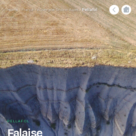
Home
France
Auvergne-Rhône-Alpes
Pellafol
PELLAFOL
Falaise