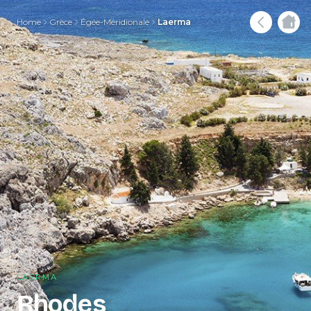
Home
Grèce
Égée-Méridionale
Laerma
LAERMA
Rhodes