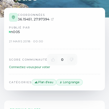
COORDONNÉES
36.15451
,
27.97394
PUBLIÉ PAR
n005
21
MARS
2018
·
00:00
0
SCORE COMMUNAUTÉ
Connectez-vous pour voter
🌊 Plan d'eau
📡 Long range
CATÉGORIES