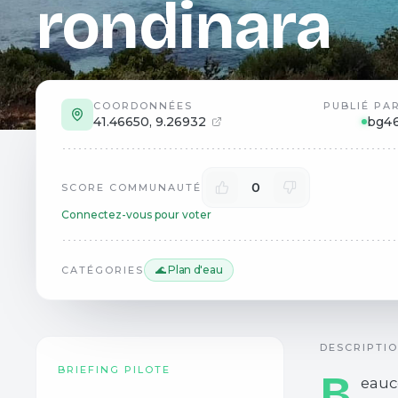
rondinara
COORDONNÉES
PUBLIÉ PA
41.46650
,
9.26932
bg4
0
SCORE COMMUNAUTÉ
Connectez-vous pour voter
🌊 Plan d'eau
CATÉGORIES
DESCRIPTI
BRIEFING PILOTE
B
eauc