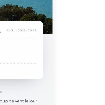
R
22
JUIL
2025
·
20:32
6
ON
oup de vent le jour