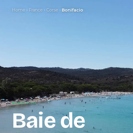
Home
France
Corse
Bonifacio
BONIFACIO
Baie de