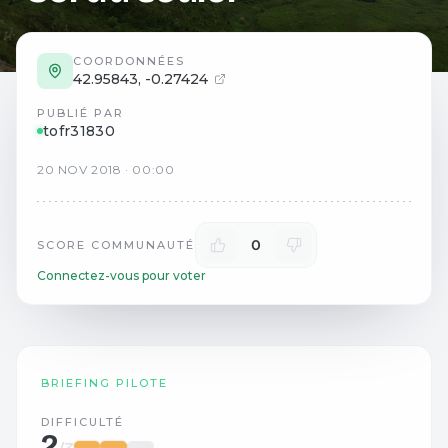
COORDONNÉES
42.95843
,
-0.27424
PUBLIÉ PAR
tofr31830
20
NOV
2018
·
00:00
0
SCORE COMMUNAUTÉ
Connectez-vous pour voter
BRIEFING PILOTE
DIFFICULTÉ
2