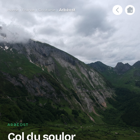
Home
France
Occitanie
Arbéost
ARBÉOST
Col du soulor