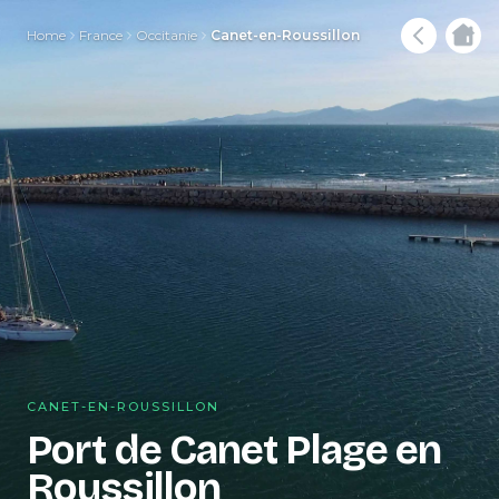
Home
France
Occitanie
Canet-en-Roussillon
CANET-EN-ROUSSILLON
Port de Canet Plage en
Roussillon