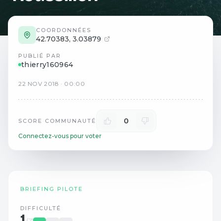
COORDONNÉES
42.70383
,
3.03879
PUBLIÉ PAR
thierry160964
22
NOV
2018
·
00:00
0
SCORE COMMUNAUTÉ
Connectez-vous pour voter
BRIEFING PILOTE
DIFFICULTÉ
1