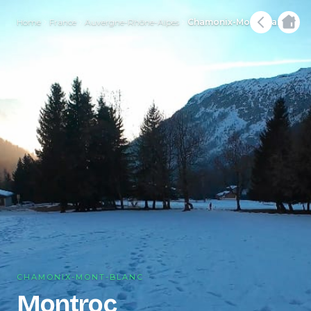
Home
France
Auvergne-Rhône-Alpes
Chamonix-Mont-Blanc
CHAMONIX-MONT-BLANC
Montroc