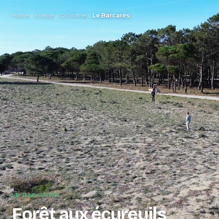
Home
France
Occitanie
Le Barcarès
LE BARCARÈS
Forêt aux écureuils