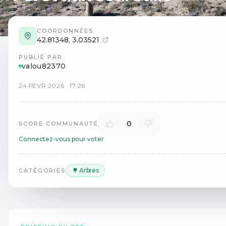
COORDONNÉES
42.81348
,
3.03521
PUBLIÉ PAR
valou82370
24
FÉVR
2026
·
17:26
0
SCORE COMMUNAUTÉ
Connectez-vous pour voter
🌳 Arbres
CATÉGORIES