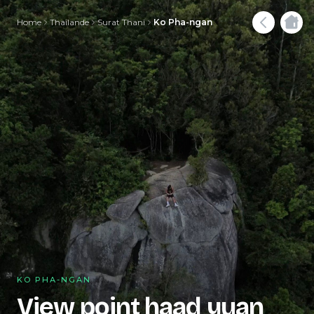
Home
Thaïlande
Surat Thani
Ko Pha-ngan
KO PHA-NGAN
View point haad yuan