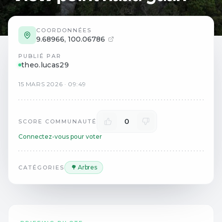
COORDONNÉES
9.68966
,
100.06786
PUBLIÉ PAR
theo.lucas29
15
MARS
2026
·
09:49
0
SCORE COMMUNAUTÉ
Connectez-vous pour voter
🌳 Arbres
CATÉGORIES