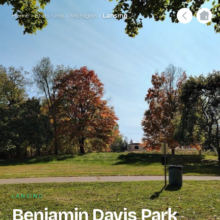
Home
États-Unis
Michigan
Lansing
LANSING
Benjamin Davis Park