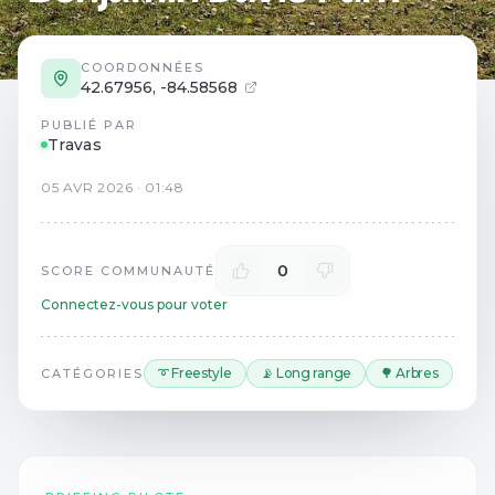
COORDONNÉES
42.67956
,
-84.58568
PUBLIÉ PAR
Travas
05
AVR
2026
·
01:48
0
SCORE COMMUNAUTÉ
Connectez-vous pour voter
➰ Freestyle
📡 Long range
🌳 Arbres
CATÉGORIES