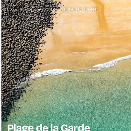
Home
France
Ille-et-Vilaine
Saint-Briac-sur-Mer
SAINT-BRIAC-SUR-MER
Plage de la Garde