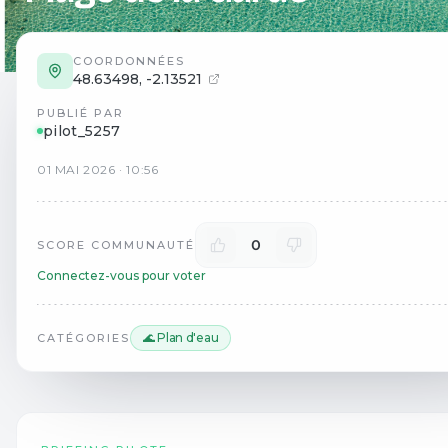
COORDONNÉES
48.63498
,
-2.13521
PUBLIÉ PAR
pilot_5257
01
MAI
2026
·
10:56
0
SCORE COMMUNAUTÉ
Connectez-vous pour voter
🌊 Plan d'eau
CATÉGORIES