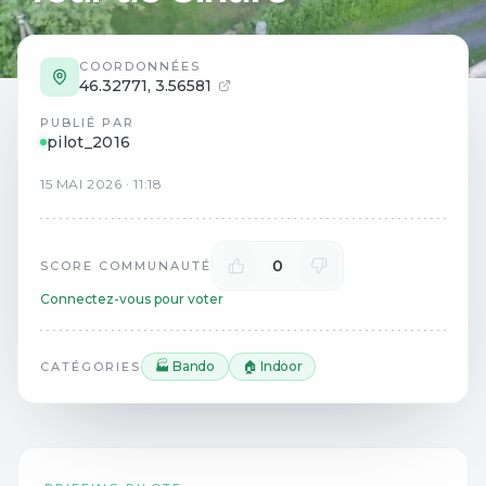
COORDONNÉES
46.32771
,
3.56581
PUBLIÉ PAR
pilot_2016
15
MAI
2026
·
11:18
0
SCORE COMMUNAUTÉ
Connectez-vous pour voter
🏭 Bando
🏠 Indoor
CATÉGORIES