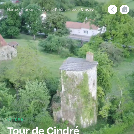
Home
France
Auvergne-Rhône-Alpes
Cindré
CINDRÉ
Tour de Cindré