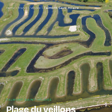
Home
France
Vendée
Talmont-Saint-Hilaire
TALMONT-SAINT-HILAIRE
Plage du veillons