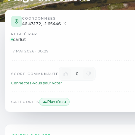
COORDONNÉES
46.43172
,
-1.65446
PUBLIÉ PAR
carlut
17
MAI
2026
·
08:29
0
SCORE COMMUNAUTÉ
Connectez-vous pour voter
🌊 Plan d'eau
CATÉGORIES