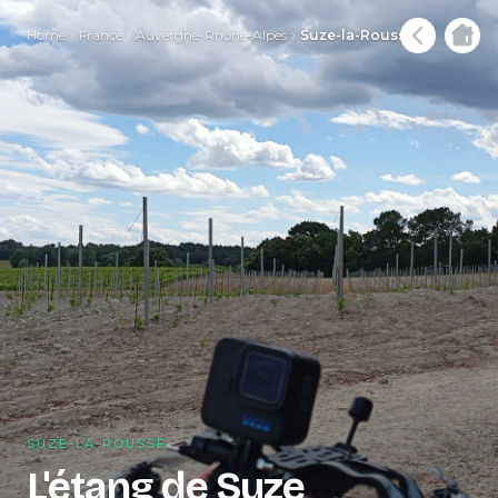
Home
France
Auvergne-Rhône-Alpes
Suze-la-Rousse
SUZE-LA-ROUSSE
L'étang de Suze