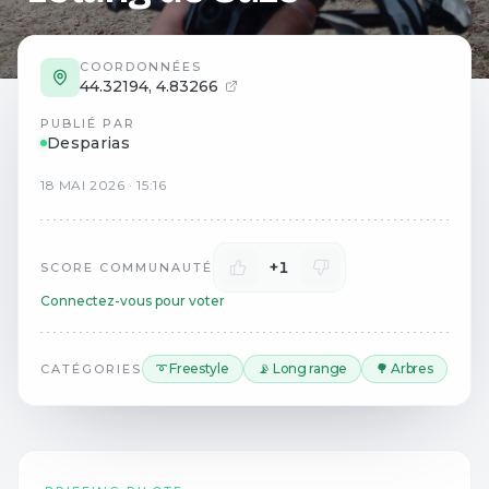
COORDONNÉES
44.32194
,
4.83266
PUBLIÉ PAR
Desparias
18
MAI
2026
·
15:16
+1
SCORE COMMUNAUTÉ
Connectez-vous pour voter
➰ Freestyle
📡 Long range
🌳 Arbres
CATÉGORIES