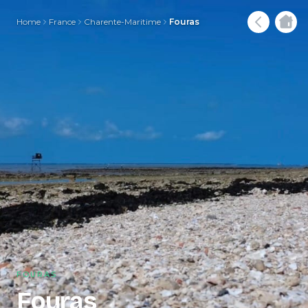
Home
France
Charente-Maritime
Fouras
FOURAS
Fouras