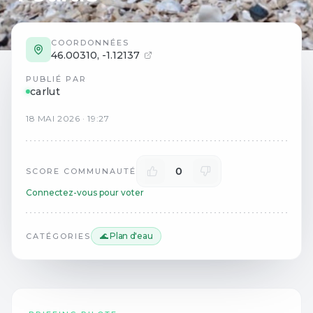
COORDONNÉES
46.00310
,
-1.12137
PUBLIÉ PAR
carlut
18
MAI
2026
·
19:27
0
SCORE COMMUNAUTÉ
Connectez-vous pour voter
🌊 Plan d'eau
CATÉGORIES