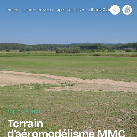
Home
France
Provence-Alpes-Côte d'Azur
Saint-Cannat
SAINT-CANNAT
Terrain
d'aéromodélisme MMC