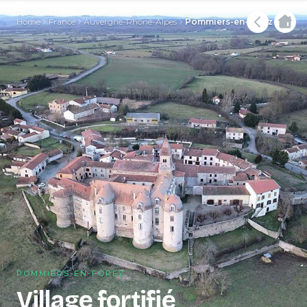
Home
France
Auvergne-Rhône-Alpes
Pommiers-en-Forez
POMMIERS-EN-FOREZ
Village fortifié