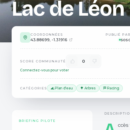
Lac de Léon
COORDONNÉES
PUBLIÉ PA
43.88699
,
-1.31916
sos
0
SCORE COMMUNAUTÉ
Connectez-vous pour voter
🌊 Plan d'eau
🌳 Arbres
🏁 Racing
CATÉGORIES
DESCRIPTI
BRIEFING PILOTE
A
ccès 