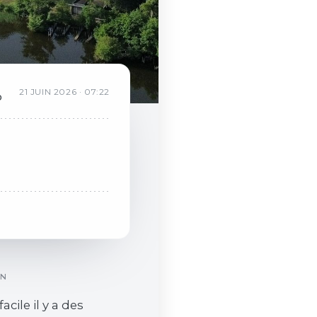
R
21
JUIN
2026
·
07:22
o
ON
facile il y a des