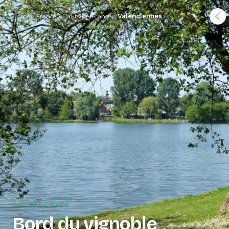
Home
France
Hauts-de-France
Valenciennes
VALENCIENNES
Bord du vignoble