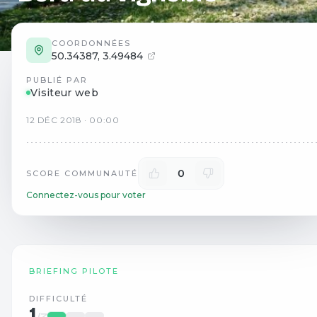
COORDONNÉES
50.34387
,
3.49484
PUBLIÉ PAR
Visiteur web
12
DÉC
2018
·
00:00
0
SCORE COMMUNAUTÉ
Connectez-vous pour voter
BRIEFING PILOTE
DIFFICULTÉ
1