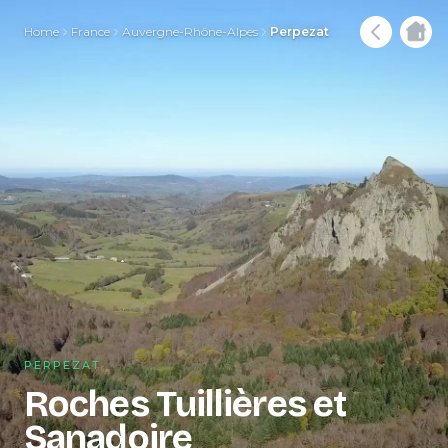
Home
France
Auvergne-Rhône-Alpes
Perpezat
PERPEZAT
Roches Tuillières et
Sanadoire