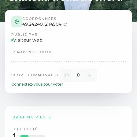
COORDONNÉES
49.24240
,
2.14504
PUBLIÉ PAR
Visiteur web
12
JANV
2019
·
00:00
0
SCORE COMMUNAUTÉ
Connectez-vous pour voter
BRIEFING PILOTE
DIFFICULTÉ
1