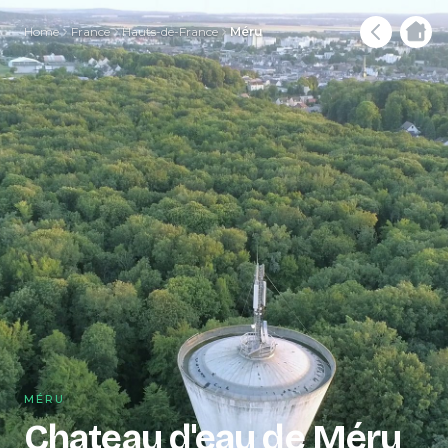
Home
France
Hauts-de-France
Méru
MÉRU
Chateau d'eau de Méru