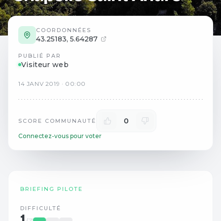
COORDONNÉES
43.25183
,
5.64287
PUBLIÉ PAR
Visiteur web
14
JANV
2019
·
00:00
0
SCORE COMMUNAUTÉ
Connectez-vous pour voter
BRIEFING PILOTE
DIFFICULTÉ
1