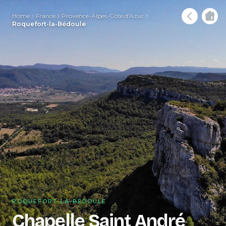
Home
France
Provence-Alpes-Côte d'Azur
Roquefort-la-Bédoule
ROQUEFORT-LA-BÉDOULE
Chapelle Saint André