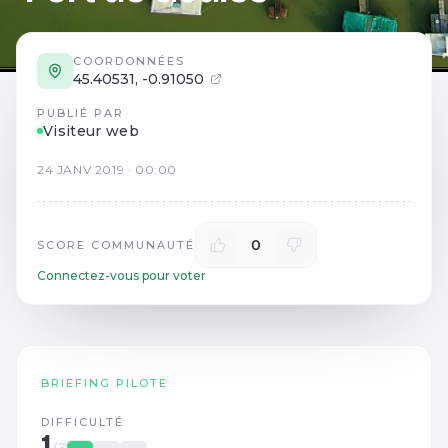
COORDONNÉES
45.40531
,
-0.91050
PUBLIÉ PAR
Visiteur web
24
JANV
2019
·
00:00
0
SCORE COMMUNAUTÉ
Connectez-vous pour voter
BRIEFING PILOTE
DIFFICULTÉ
1