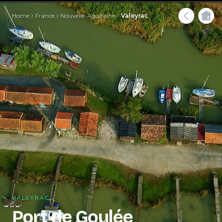
Home
France
Nouvelle-Aquitaine
Valeyrac
VALEYRAC
Port de Goulée