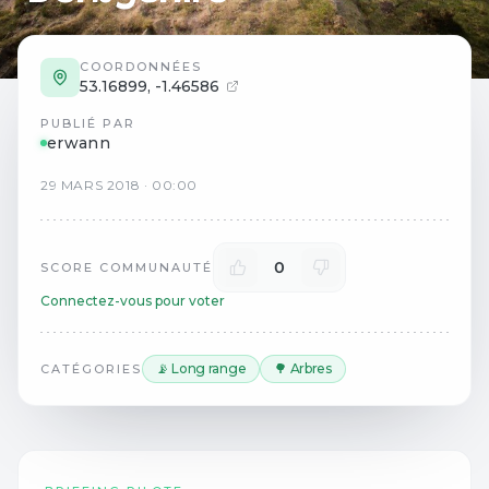
COORDONNÉES
53.16899
,
-1.46586
PUBLIÉ PAR
erwann
29
MARS
2018
·
00:00
0
SCORE COMMUNAUTÉ
Connectez-vous pour voter
📡 Long range
🌳 Arbres
CATÉGORIES