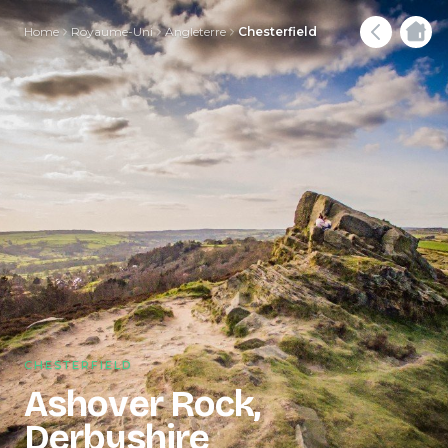
Home
Royaume-Uni
Angleterre
Chesterfield
CHESTERFIELD
Ashover Rock,
Derbyshire