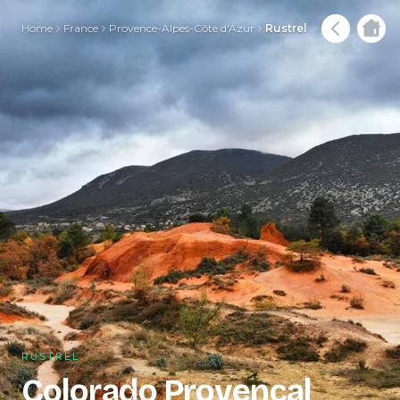
Home
France
Provence-Alpes-Côte d'Azur
Rustrel
RUSTREL
Colorado Provençal