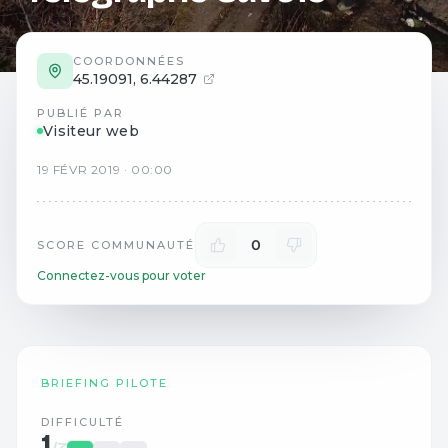
COORDONNÉES
45.19091
,
6.44287
PUBLIÉ PAR
Visiteur web
19
FÉVR
2019
·
00:00
0
SCORE COMMUNAUTÉ
Connectez-vous pour voter
BRIEFING PILOTE
DIFFICULTÉ
1