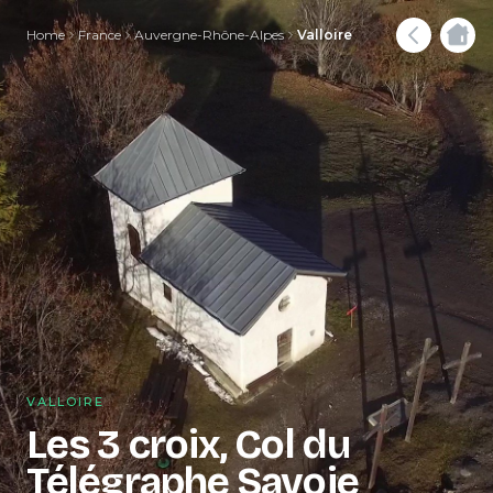
Home
France
Auvergne-Rhône-Alpes
Valloire
VALLOIRE
Les 3 croix, Col du
Télégraphe Savoie