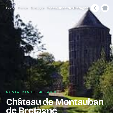
Home
France
Bretagne
Montauban-de-Bretagne
MONTAUBAN-DE-BRETAGNE
Château de Montauban
de Bretagne