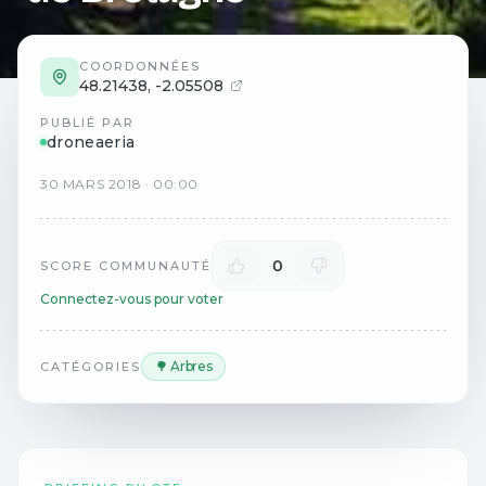
COORDONNÉES
48.21438
,
-2.05508
PUBLIÉ PAR
droneaeria
30
MARS
2018
·
00:00
0
SCORE COMMUNAUTÉ
Connectez-vous pour voter
🌳 Arbres
CATÉGORIES