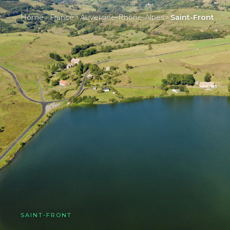
Home
France
Auvergne-Rhône-Alpes
Saint-Front
SAINT-FRONT