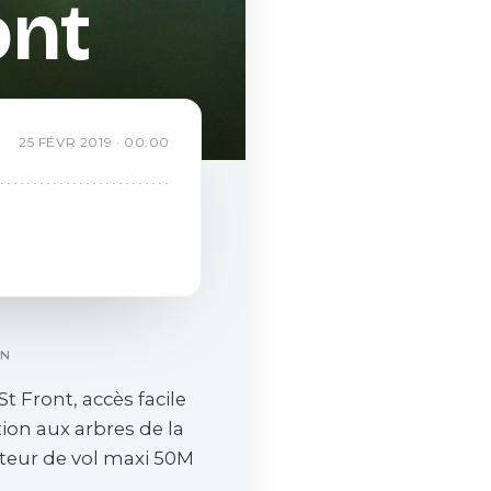
ont
25
FÉVR
2019
·
00:00
ON
St Front, accès facile
ion aux arbres de la
uteur de vol maxi 50M