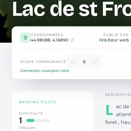
Lac de st Fr
COORDONNÉES
PUBLIÉ PAR
44.98088
,
4.16890
Visiteur web
0
SCORE COMMUNAUTÉ
Connectez-vous pour voter
DESCRIPTI
BRIEFING PILOTE
L
ac de 
DIFFICULTÉ
attent
1
/3
foret , ha
Débutant