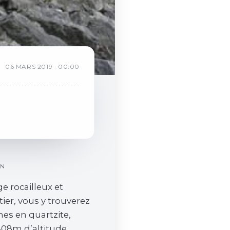
06
MARS
2019
·
00:00
ON
e rocailleux et
tier, vous y trouverez
es en quartzite,
408m d’altitude,