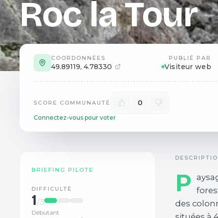
Roc la Tour
COORDONNÉES
PUBLIÉ PAR
49.89119
,
4.78330
Visiteur web
0
SCORE COMMUNAUTÉ
Connectez-vous pour voter
DESCRIPTI
BRIEFING PILOTE
P
aysag
DIFFICULTÉ
fores
1
/3
des colonn
Débutant
situées à 