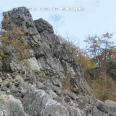
Home
France
Grand Est
Monthermé
MONTHERMÉ