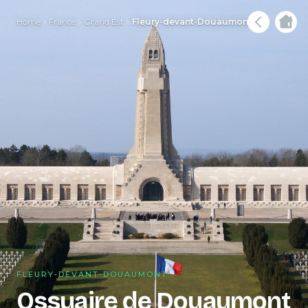
Home
France
Grand Est
Fleury-devant-Douaumont
FLEURY-DEVANT-DOUAUMONT
Ossuaire de Douaumont