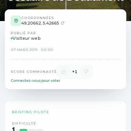
COORDONNÉES
49.20662
,
5.42665
PUBLIÉ PAR
Visiteur web
07
MARS
2019
·
00:00
+1
SCORE COMMUNAUTÉ
Connectez-vous pour voter
BRIEFING PILOTE
DIFFICULTÉ
1