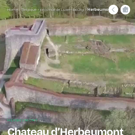
Home
Belgique
province de Luxembourg
Herbeumont
HERBEUMONT
Chateau d’Herbeumont