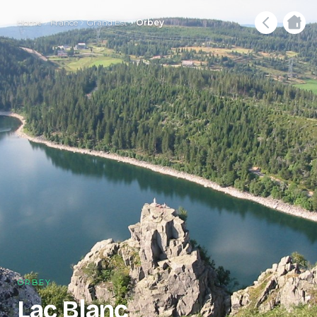
Home
France
Grand Est
Orbey
ORBEY
Lac Blanc